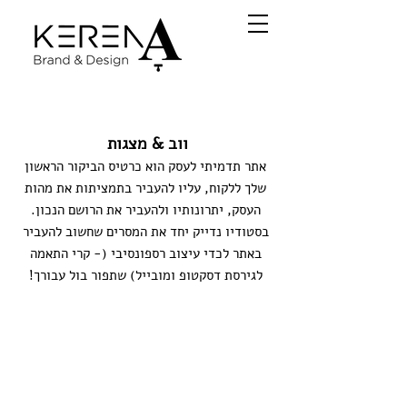
ווב & מצגות
אתר תדמיתי לעסק הוא כרטיס הביקור הראשון
שלך ללקוח, עליו להעביר בתמציתות את מהות
העסק, יתרונותיו ולהעביר את הרושם הנכון.
בסטודיו נדייק יחד את המסרים שחשוב להעביר
באתר לכדי עיצוב רספונסיבי (- קרי התאמה
לגירסת דסקטופ ומובייל) שתפור בול עבורך!